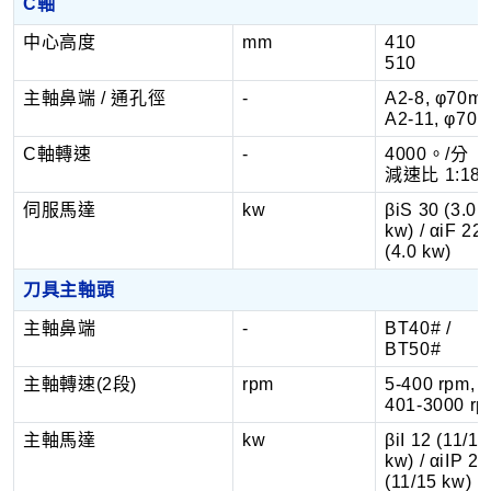
C軸
中心高度
mm
410
510
主軸鼻端 / 通孔徑
-
A2-8, φ70mm
A2-11, φ70
C軸轉速
-
4000。/分
減速比 1:18
伺服馬達
kw
βiS 30 (3.0
kw) / αiF 22
(4.0 kw)
刀具主軸頭
主軸鼻端
-
BT40# /
BT50#
主軸轉速(2段)
rpm
5-400 rpm,
401-3000 r
主軸馬達
kw
βiI 12 (11/15
kw) / αiIP 22
(11/15 kw)